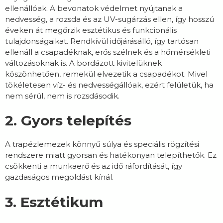
ellenállóak. A bevonatok védelmet nyújtanak a
nedvesség, a rozsda és az UV-sugárzás ellen, így hosszú
éveken át megőrzik esztétikus és funkcionális
tulajdonságaikat. Rendkívül időjárásálló, így tartósan
ellenáll a csapadéknak, erős szélnek és a hőmérsékleti
változásoknak is. A bordázott kivitelüknek
köszönhetően, remekül elvezetik a csapadékot. Mivel
tökéletesen víz- és nedvességállóak, ezért felületük, ha
nem sérül, nem is rozsdásodik.
2. Gyors telepítés
A trapézlemezek könnyű súlya és speciális rögzítési
rendszere miatt gyorsan és hatékonyan telepíthetők. Ez
csökkenti a munkaerő és az idő ráfordítását, így
gazdaságos megoldást kínál.
3. Esztétikum