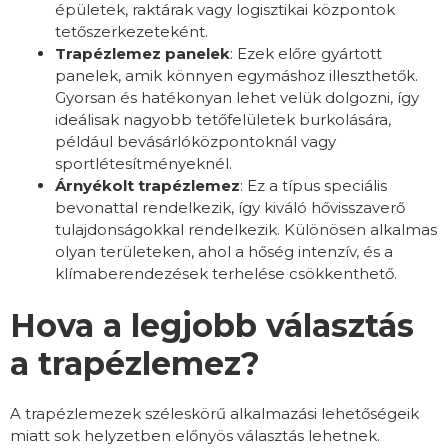
épületek, raktárak vagy logisztikai központok
tetőszerkezeteként.
Trapézlemez panelek
: Ezek előre gyártott
panelek, amik könnyen egymáshoz illeszthetők.
Gyorsan és hatékonyan lehet velük dolgozni, így
ideálisak nagyobb tetőfelületek burkolására,
például bevásárlóközpontoknál vagy
sportlétesítményeknél.
Árnyékolt trapézlemez
: Ez a típus speciális
bevonattal rendelkezik, így kiváló hővisszaverő
tulajdonságokkal rendelkezik. Különösen alkalmas
olyan területeken, ahol a hőség intenzív, és a
klímaberendezések terhelése csökkenthető.
Hova a legjobb választás
a trapézlemez?
A trapézlemezek széleskörű alkalmazási lehetőségeik
miatt sok helyzetben előnyös választás lehetnek.