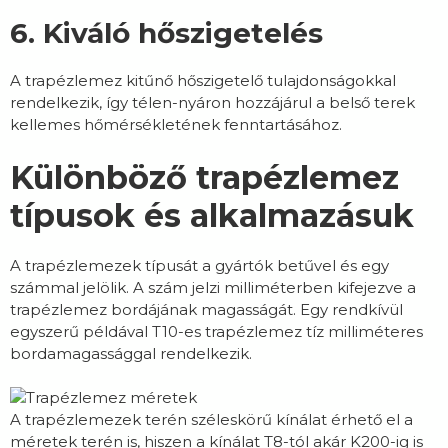
6. Kiváló hőszigetelés
A trapézlemez kitűnő hőszigetelő tulajdonságokkal
rendelkezik, így télen-nyáron hozzájárul a belső terek
kellemes hőmérsékletének fenntartásához.
Különböző trapézlemez
típusok és alkalmazásuk
A trapézlemezek típusát a gyártók betűvel és egy
számmal jelölik. A szám jelzi milliméterben kifejezve a
trapézlemez bordájának magasságát. Egy rendkívül
egyszerű példával T10-es trapézlemez tíz milliméteres
bordamagassággal rendelkezik.
A trapézlemezek terén széleskörű kínálat érhető el a
méretek terén is, hiszen a kínálat T8-tól akár K200-ig is