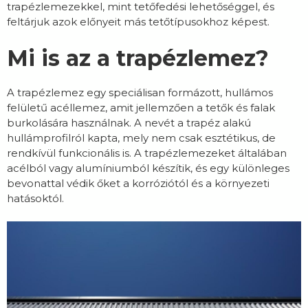
trapézlemezekkel, mint tetőfedési lehetőséggel, és
feltárjuk azok előnyeit más tetőtípusokhoz képest.
Mi is az a trapézlemez?
A trapézlemez egy speciálisan formázott, hullámos
felületű acéllemez, amit jellemzően a tetők és falak
burkolására használnak. A nevét a trapéz alakú
hullámprofilról kapta, mely nem csak esztétikus, de
rendkívül funkcionális is. A trapézlemezeket általában
acélból vagy alumíniumból készítik, és egy különleges
bevonattal védik őket a korróziótól és a környezeti
hatásoktól.