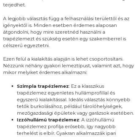
terjedhet.
A legjobb választás függ a felhasználási területtől és az
igényektől is. Minden esetben érdemes alaposan
átgondolni, hogy mire szeretnéd használni a
trapézlemezt és szükség esetén egy szakemberrel is
célszerű egyeztetni.
Ezen felül a kialakítás alapján is lehet csoportosítani.
Nézzünk néhány gyakori lemeztípust, valamint azt, hogy
mikor melyiket érdemes alkalmazni:
Szimpla trapézlemez
: Ez a klasszikus
trapézlemez egyenletes hullámprofillal és
egyszerű kialakítással. Ideális választás könnyebb
tetők burkolásához, például tárolóhelyiségek,
mezőgazdasági épületek vagy garázsok esetében.
Izzóhullámú trapézlemez
: A izzóhullámú
trapézlemez profilja erősebb, így nagyobb
terhelést is elbír. Gyakran alkalmazzák ipari