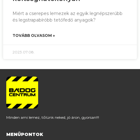
Miért a cserepes lemezek az egyik legnépszerűbb
és legstrapabíróbb tetőfedő anyagok?
TOVÁBB OLVASOM »
2023.07.08.
Minden ami lemez, tőlünk neked, jó
áron, gyorsan!!!
MENÜPONTOK