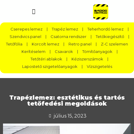
Cserepes lemez
Trapéz lemez
Teherhordó lemez
Szendvics panel
Csatorna rendszer
Tetőkiegészítő
Tetőfólia
Korcolt lemez
Retro panel
Z-C szelemen
Kerítéselem
Csavarok
Tömítőanyagok
Tetőtéri ablakok
Kéziszerszámok
Lapostető szigetelőanyagok
Vízszigetelés
Trapézlemez: esztétikus és tartós
tetőfedési megoldások
július 15, 2023