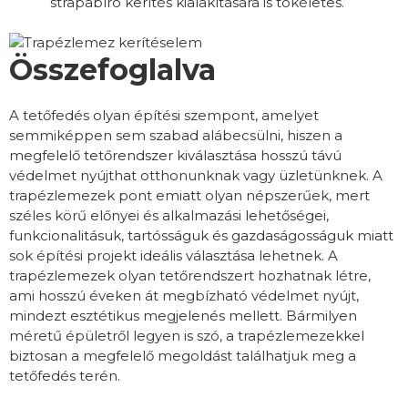
strapabíró kerítés kialakítására is tökéletes.
Összefoglalva
A tetőfedés olyan építési szempont, amelyet
semmiképpen sem szabad alábecsülni, hiszen a
megfelelő tetőrendszer kiválasztása hosszú távú
védelmet nyújthat otthonunknak vagy üzletünknek. A
trapézlemezek pont emiatt olyan népszerűek, mert
széles körű előnyei és alkalmazási lehetőségei,
funkcionalitásuk, tartósságuk és gazdaságosságuk miatt
sok építési projekt ideális választása lehetnek. A
trapézlemezek olyan tetőrendszert hozhatnak létre,
ami hosszú éveken át megbízható védelmet nyújt,
mindezt esztétikus megjelenés mellett. Bármilyen
méretű épületről legyen is szó, a trapézlemezekkel
biztosan a megfelelő megoldást találhatjuk meg a
tetőfedés terén.