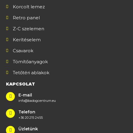
Korcolt lemez
Retro panel
Z-C szelemen
Kerítéselem
Csavarok
Tömítőanyagok
Tetőtéri ablakok
KAPCSOLAT
E-mail
info@badogcentrum.eu
Telefon
+36 20 215 2455
Üzletünk