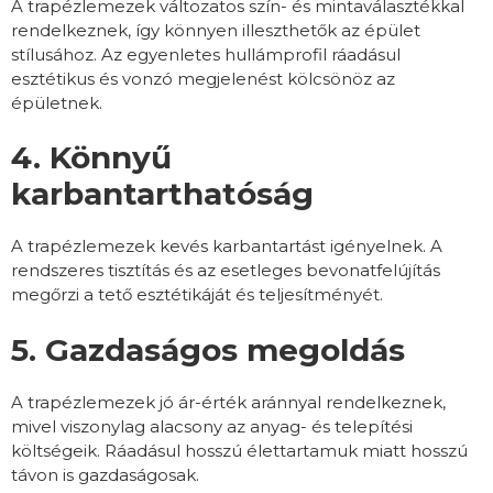
A trapézlemezek változatos szín- és mintaválasztékkal
rendelkeznek, így könnyen illeszthetők az épület
stílusához. Az egyenletes hullámprofil ráadásul
esztétikus és vonzó megjelenést kölcsönöz az
épületnek.
4. Könnyű
karbantarthatóság
A trapézlemezek kevés karbantartást igényelnek. A
rendszeres tisztítás és az esetleges bevonatfelújítás
megőrzi a tető esztétikáját és teljesítményét.
5. Gazdaságos megoldás
A trapézlemezek jó ár-érték aránnyal rendelkeznek,
mivel viszonylag alacsony az anyag- és telepítési
költségeik. Ráadásul hosszú élettartamuk miatt hosszú
távon is gazdaságosak.